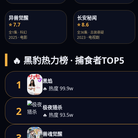
异兽觉醒
长安秘闻
⭐ 7.7
⭐ 8.6
全1集 · 科幻
全36集 · 古装悬疑
2025 · 电影
2023 · 电视剧
🔥 黑豹热力榜 · 捕食者TOP5
黑焰
1
🔥 热度 99.9w
极夜猎杀
2
🔥 热度 93.5w
兽魂觉醒
3