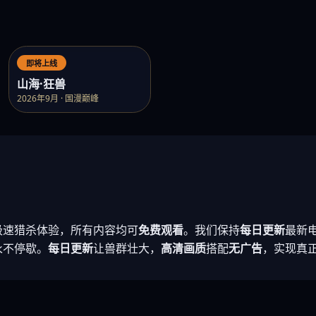
即将上线
山海·狂兽
2026年9月 · 国漫巅峰
极速猎杀体验，所有内容均可
免费观看
。我们保持
每日更新
最新
永不停歇。
每日更新
让兽群壮大，
高清画质
搭配
无广告
，实现真