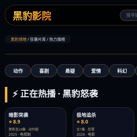
黑豹影院
黑豹领地
/ 狂暴片库 / 热力猎榜
‹
动作
喜剧
悬疑
爱情
科幻
⚡ 正在热播 · 黑豹怒袭
暗影突袭
极地追杀
⭐ 8.9
⭐ 8.0
更新至24集 · 动作剧
全1集 · 犯罪
2025 · 电视剧
2026 · 电影