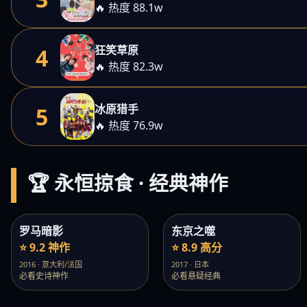
🔥 热度 88.1w
狂笑草原
4
🔥 热度 82.3w
冰原猎手
5
🔥 热度 76.9w
🏆 永恒掠食 · 经典神作
罗马暗影
东京之噬
⭐ 9.2 神作
⭐ 8.9 高分
2016 · 意大利/法国
2017 · 日本
必看史诗神作
必看悬疑经典