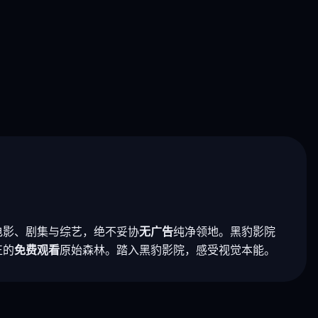
电影、剧集与综艺，绝不妥协
无广告
纯净领地。黑豹影院
正的
免费观看
原始森林。踏入黑豹影院，感受视觉本能。